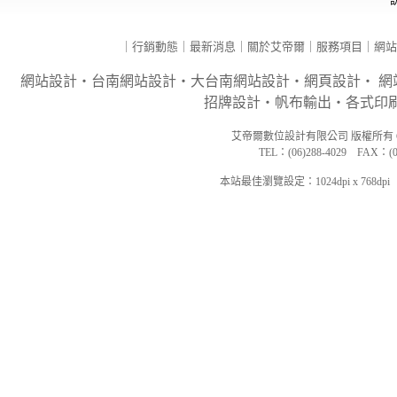
｜
行銷動態
｜
最新消息
｜
關於艾帝爾
｜
服務項目
｜
網
網站設計
‧
台南網站設計
‧大台南網站設計‧
網頁設計
‧
網
招牌設計‧帆布輸出‧各式印刷
艾帝爾數位設計有限公司
版權所有 Copy
TEL：(06)288-4029 FAX：(0
本站最佳瀏覽設定：1024dpi x 7