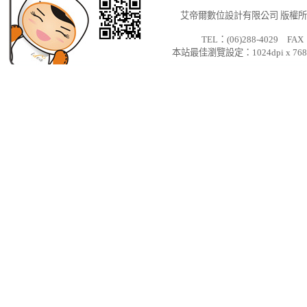
站
艾帝爾數位設計有限公司
版權所有 C
設
TEL：(06)288-4029 FAX：
本站最佳瀏覽設定：1024dpi x
計
台
南
網
站
設
計
台
南
Logo
設
計