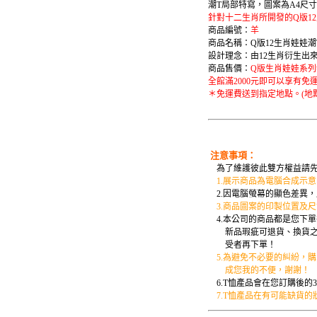
潮T局部特寫，圖案為A4尺
針對十二生肖所開發的Q版1
商品編號：
羊
商品名稱：Q版12生肖娃娃潮
設計理念：由12生肖衍生出
商品售價：
Q版生肖娃娃系列特
全館滿2000元即可以享有免
＊免運費送到指定地點。(地
注意事項：
為了維護彼此雙方權益請先
1.展示商品為電腦合成示
2.因電腦螢幕的顯色差異
3.商品圖案的印製位置及
4.本公司的商品都是您下
新品瑕疵可退貨、換貨之外
受者再下單！
5.為避免不必要的糾紛，購
成您我的不便，謝謝！
6.T恤產品會在您訂購後的
7.T恤產品在有可能缺貨