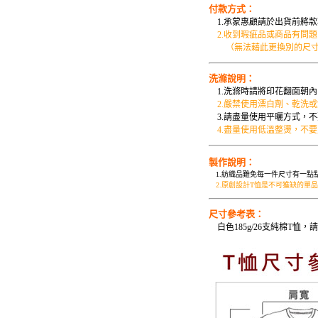
付款方式：
1.承蒙惠顧請於出貨前將款
2.收到瑕疵品或商品有問
（無法藉此更換別的尺寸
洗滌說明：
1.洗滌時請將印花翻面朝內
2.嚴禁使用漂白劑、乾洗
3.請盡量使用平曬方式，不
4.盡量使用低溫整燙，不
製作說明：
1.紡織品難免每一件尺寸有一點
2.原創設計T恤是不可獲缺的單
尺寸參考表：
白色185g/26支純棉T恤