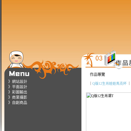
作品導覽
》網站設計
｜
Q版12生肖娃娃馬克杯
｜
》平面設計
》彩圖輸出
》商業攝影
》自創商品