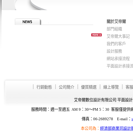
關於艾帝爾
網
部門組織
艾帝爾大事記
廣
站
我們的客戶
告
設計服務
設
設
計
網站承接流程
計,Web
平面設計承接
Design,idea
｜
｜
｜
｜
｜
行銷動態
公司簡介
優質精選
線上導覽
客
艾
艾帝爾數位設計有限公司
平面設計
帝
服務時間：週一至週五 AM 9：30～PM 5：30
客服僅提供
爾
傳真：06-2689278 E-mail：
本公司為：
經濟部商業司設計